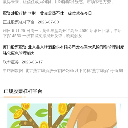
赢得未来，让信任成为利润，用利润解除疑惑。市场瞬息万变，
配资炒股行情 李财：黄金震荡不休，破位就在今日
正规股票杠杆平台
2026-07-09
昨日 5 月 25 日周一，黄金早盘高开冲高至 4580 后承压回落，午后
下探 4550 一线获得支撑展开反弹，晚间触及
厦门股票配资 北京燕京啤酒股份有限公司发布重大风险预警管理制度
强化应急管理能力
联华证券
2026-06-17
中访网数据 北京燕京啤酒股份有限公司(以下简称“燕京啤酒”)于近期
审议通过了《重大风险预警管理制度》，旨在加强公司对重
聊城股票配资平台 都市精英购车指南，问界新M5 Ultra对比小米YU7
正规股票杠杆平台
联华证券
2026-06-24
当今的市场，新能源车竞争异常激烈，尤其是20万-30万元的价格区
间，各类车型百花齐放，配置表上的各种参数更是让人看着眼花
炒股融资风险 又是刷单被骗！想做兼职的朋友千万要当心→