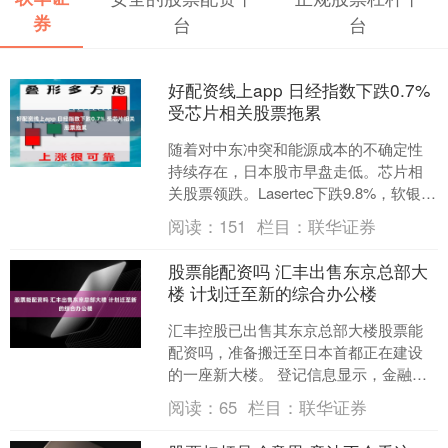
券
台
台
好配资线上app 日经指数下跌0.7%
受芯片相关股票拖累
随着对中东冲突和能源成本的不确定性
持续存在，日本股市早盘走低。芯片相
关股票领跌。Lasertec下跌9.8%，软银集
团下跌6.1%，Screen Holding....
阅读：
151
栏目：
联华证券
股票能配资吗 汇丰出售东京总部大
楼 计划迁至新的综合办公楼
汇丰控股已出售其东京总部大楼股票能
配资吗，准备搬迁至日本首都正在建设
的一座新大楼。 登记信息显示，金融服
务公司三菱HC资本的一个部门3月收购
阅读：
65
栏目：
联华证券
了位于东京日本桥区的....