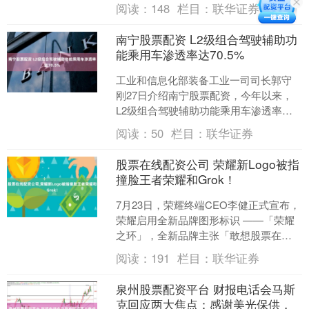
于市场预期此类债券的发行量将继续激
阅读：
148
栏目：
联华证券
增，投资者在....
南宁股票配资 L2级组合驾驶辅助功
能乘用车渗透率达70.5%
工业和信息化部装备工业一司司长郭守
刚27日介绍南宁股票配资，今年以来，
L2级组合驾驶辅助功能乘用车渗透率达
到70.5%南宁股票配资，领航驾驶辅助
阅读：
50
栏目：
联华证券
（NOA）功能乘....
股票在线配资公司 荣耀新Logo被指
撞脸王者荣耀和Grok！
7月23日，荣耀终端CEO李健正式宣布，
荣耀启用全新品牌图形标识 ——「荣耀
之环」，全新品牌主张「敢想股票在线
配资公司，敢不同」。 新标识保留经典
阅读：
191
栏目：
联华证券
“HONOR....
泉州股票配资平台 财报电话会马斯
克回应两大焦点：感谢美光保供，