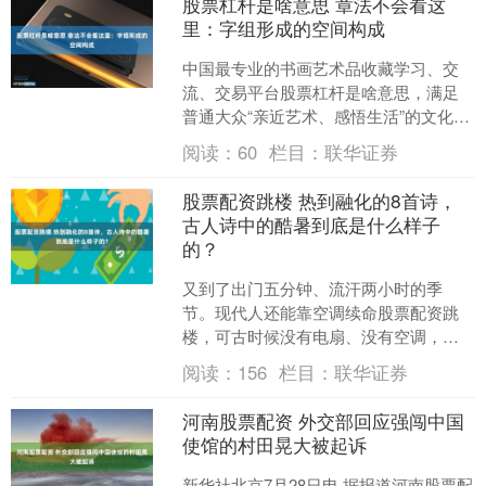
股票杠杆是啥意思 章法不会看这
里：字组形成的空间构成
中国最专业的书画艺术品收藏学习、交
流、交易平台股票杠杆是啥意思，满足
普通大众“亲近艺术、感悟生活”的文化空
间！集书画交流、研讨、鉴赏、养生、
阅读：
60
栏目：
联华证券
文论于一体，旨在弘扬....
股票配资跳楼 热到融化的8首诗，
古人诗中的酷暑到底是什么样子
的？
又到了出门五分钟、流汗两小时的季
节。现代人还能靠空调续命股票配资跳
楼，可古时候没有电扇、没有空调，古
人们是怎么熬过三伏天的？ 本文分享8首
阅读：
156
栏目：
联华证券
古人吐槽酷暑的诗篇，看....
河南股票配资 外交部回应强闯中国
使馆的村田晃大被起诉
新华社北京7月28日电 据报道河南股票配