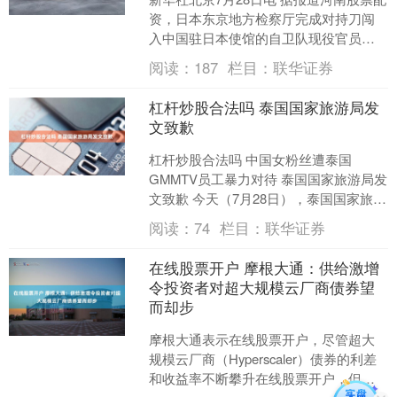
资，日本东京地方检察厅完成对持刀闯
入中国驻日本使馆的自卫队现役官员村
田晃大的精神鉴定，认定其具有刑事责
阅读：
187
栏目：
联华证券
任能力，已对其提起....
杠杆炒股合法吗 泰国国家旅游局发
文致歉
杠杆炒股合法吗 中国女粉丝遭泰国
GMMTV员工暴力对待 泰国国家旅游局发
文致歉 今天（7月28日），泰国国家旅游
局发布关于近期公众关切事项的声明：
阅读：
74
栏目：
联华证券
感谢大家一直....
在线股票开户 摩根大通：供给激增
令投资者对超大规模云厂商债券望
而却步
摩根大通表示在线股票开户，尽管超大
规模云厂商（Hyperscaler）债券的利差
和收益率不断攀升在线股票开户，但由