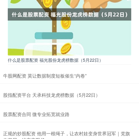
正规股票杠杆平台
2026-06-26
只要动动手指炒股融资风险 就能兼职“高薪工作” 当你遇到这样的“好
事” 请千万要 警惕警惕再警惕 一 真实案例 10月5
正规杠杆炒股平台 每周股票复盘：中航机载（600372）审议2026年
日常关联交易
安全的股票配资平台
2026-07-03
截至2025年12月26日收盘，中航机载(600372)报收于13.22元，较上
什么是股票配资 福光股份龙虎榜数据（5月22日）
周的13.12元上涨0.76%。本周，中
低息配资网 网友称懂车帝测试造假被起诉：官方公布维权进展 重申追
牛股网配资 莫让数据制度短板催生“内卷”
责到底
联华证券
2026-08-02
股指配资平台 天承科技龙虎榜数据（5月22日）
快科技7月24日消息低息配资网，懂车帝法务部今日公开发文表态，
针对相关网络账号恶意侮辱、诽谤、诋毁懂车帝商业信誉的不法行
股票配资合同 微专业拓宽就业路
正规的炒股配资 他用一根绳子，让农村娃变身世界冠军｜党旗