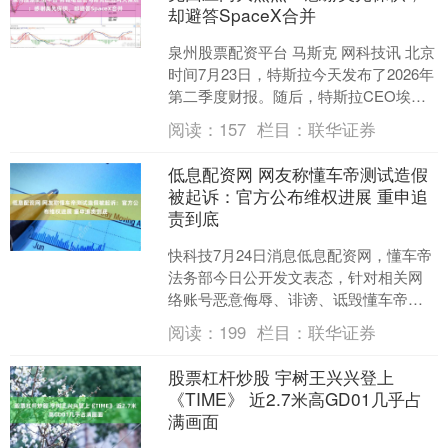
却避答SpaceX合并
泉州股票配资平台 马斯克 网科技讯 北京
时间7月23日，特斯拉今天发布了2026年
第二季度财报。随后，特斯拉CEO埃隆
马斯克(Elon Musk)、CFO瓦布哈....
阅读：
157
栏目：
联华证券
低息配资网 网友称懂车帝测试造假
被起诉：官方公布维权进展 重申追
责到底
快科技7月24日消息低息配资网，懂车帝
法务部今日公开发文表态，针对相关网
络账号恶意侮辱、诽谤、诋毁懂车帝商
业信誉的不法行为，平台此前一直在持
阅读：
199
栏目：
联华证券
续推进专项打击行动，....
股票杠杆炒股 宇树王兴兴登上
《TIME》 近2.7米高GD01几乎占
满画面