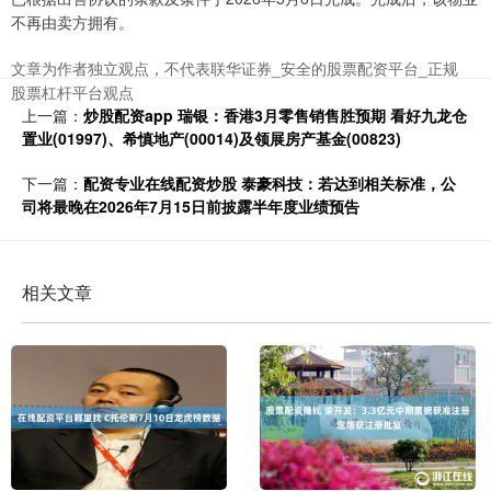
不再由卖方拥有。
文章为作者独立观点，不代表联华证券_安全的股票配资平台_正规
股票杠杆平台观点
上一篇：
炒股配资app 瑞银：香港3月零售销售胜预期 看好九龙仓
置业(01997)、希慎地产(00014)及领展房产基金(00823)
下一篇：
配资专业在线配资炒股 泰豪科技：若达到相关标准，公
司将最晚在2026年7月15日前披露半年度业绩预告
相关文章