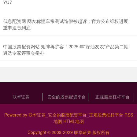
YU7
低息配资网 网友称懂车帝测试造假被起诉：官方公布维权进展
重申追责到底
中国股票配资网站 矩阵再扩容！2025 年“深汕友农”产品第二期
遴选专家评审会举办
联华证券
安全的股票配资平台
正规股票杠杆平台
Powered by
联华证券_安全的股票配资平台_正规股票杠杆平台
RSS
地图
HTML地图
Copyright
© 2009-2029
联华证券
版权所有