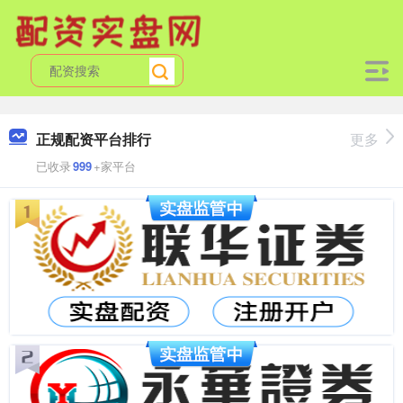
正规配资平台排行
更多
已收录
999
+家平台