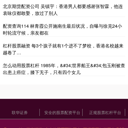
北京期货配资公司 吴镇宇：香港男人都要感谢张智霖，他连
袁咏仪都敢娶，放过了别人
配资查询114 林青霞公开施南生最后状况，自曝与徐克24小
时轮流守候，亲友都在
杠杆股票融资 每3个孩子就有1个进不了梦校，香港名校越来
越卷了…
怎么动用股票杠杆 1985年，&#34;世界船王&#34;包玉刚被查
出患上癌症，膝下无子，只有四个女儿
联华证券
安全的股票配资平台
正规股票杠杆平台