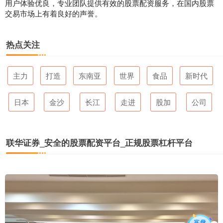
用户体验优良，专业团队提供有效的股票配资服务，在国内股票
交易市场上有着良好的声誉。
热点关注
主力
打造
东南亚
世界
食品
新时代
日本
金沙
长江
走进
股加
公司
联华证券_安全的股票配资平台_正规股票杠杆平台