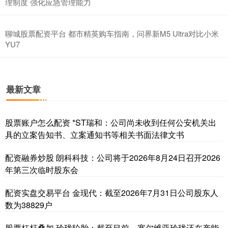
理制度 强化应急管理能力
聊城股票配资平台 都市精英购车指南，问界新M5 Ultra对比小米
YU7
最新文章
股票账户怎么配资 *ST瑞和：公司尚未收到任何公安机关出
具的立案告知书、立案通知书等相关书面法律文书
配资融券炒股 朗科科技：公司将于2026年8月24日召开2026
年第三次临时股东会
配资实盘交易平台 金现代：截至2026年7月31日公司股东人
数为38829户
股票杠杆叠加 玲珑轮胎：截至目前，塞尔维亚玲珑还在产能