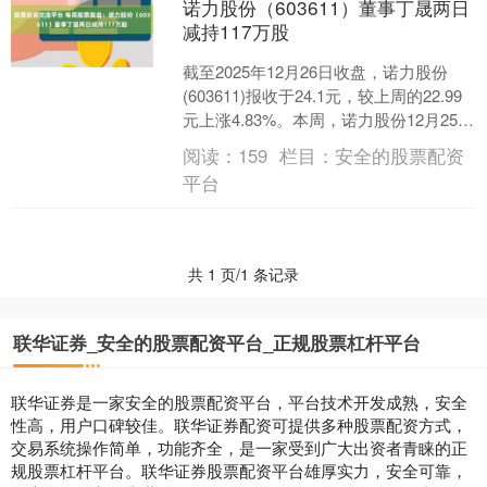
诺力股份（603611）董事丁晟两日
减持117万股
截至2025年12月26日收盘，诺力股份
(603611)报收于24.1元，较上周的22.99
元上涨4.83%。本周，诺力股份12月25日
盘中最高价报24.46元....
阅读：
159
栏目：
安全的股票配资
平台
共 1 页/1 条记录
联华证券_安全的股票配资平台_正规股票杠杆平台
联华证券是一家安全的股票配资平台，平台技术开发成熟，安全
性高，用户口碑较佳。联华证券配资可提供多种股票配资方式，
交易系统操作简单，功能齐全，是一家受到广大出资者青睐的正
规股票杠杆平台。联华证券股票配资平台雄厚实力，安全可靠，