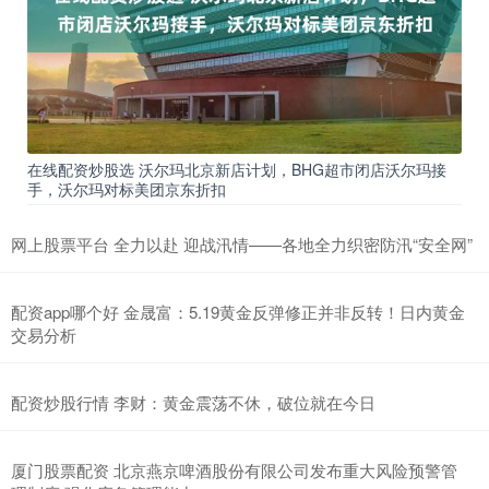
在线配资炒股选 沃尔玛北京新店计划，BHG超市闭店沃尔玛接
手，沃尔玛对标美团京东折扣
网上股票平台 全力以赴 迎战汛情——各地全力织密防汛“安全网”
配资app哪个好 金晟富：5.19黄金反弹修正并非反转！日内黄金
交易分析
配资炒股行情 李财：黄金震荡不休，破位就在今日
厦门股票配资 北京燕京啤酒股份有限公司发布重大风险预警管