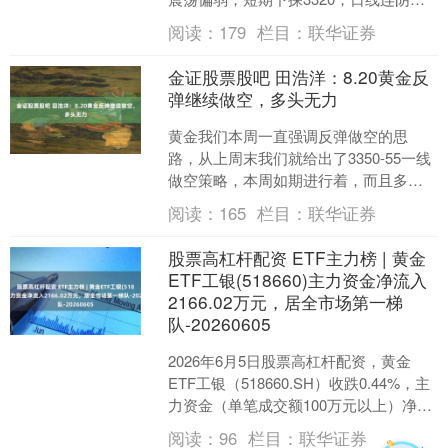
跌，短期均线空头排列，价格或延续跌
阅读：
179
栏目：
联华证券
势，思路上反弹....
金证股票股吧 田浩洋：8.20黄金反
弹继续做空，多头无力
黄金我们本周一直强调反弹做空的思
路，从上周末我们就给出了3350-55一线
做空策略，本周如期进行着，而且多次
告诫大家3330一线突破是迟早的事，也
阅读：
165
栏目：
联华证券
和很多朋友交流....
股票高杠杆配资 ETF主力榜 | 黄金
ETF工银(518660)主力资金净流入
2166.02万元，居全市场第一梯
队-20260605
2026年6月5日股票高杠杆配资，黄金
ETF工银（518660.SH）收跌0.44%，主
力资金（单笔成交额100万元以上）净流
入2166.02万元，居全市场第一....
阅读：
96
栏目：
联华证券