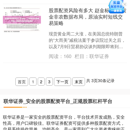
股票配资风险有多大 赵金标：7.3黄
金非农数据布局，原油实时短线交
易策略
现货黄金周二大涨，在美国总统特朗普
的“大而美”减税法案于参议院过关之后，
以及7月9日贸易协议谈判期限即将到来
之际股票配资风险有多大，投资者纷纷
阅读：
160
栏目：
联华证券
寻求避险。美联储主....
共
3
页
30
条记录
首页
1
2
3
下一页
末页
联华证券_安全的股票配资平台_正规股票杠杆平台
联华证券是一家安全的股票配资平台，平台技术开发成熟，安全
性高，用户口碑较佳。联华证券配资可提供多种股票配资方式，
交易系统操作简单，功能齐全，是一家受到广大出资者青睐的正