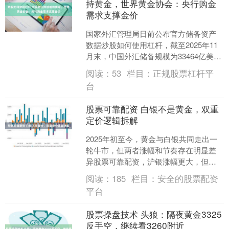
持黄金，世界黄金协会：央行购金
需求支撑金价
国家外汇管理局日前公布官方储备资产
数据炒股如何使用杠杆，截至2025年11
月末，中国外汇储备规模为33464亿美
元，较10月末上升30亿美元，升幅为
阅读：
53
栏目：
正规股票杠杆平
0.09%；....
台
股票可靠配资 白银不是黄金，双重
定价逻辑拆解
2025年初至今，黄金与白银共同走出一
轮牛市，但两者涨幅和节奏存在明显差
异股票可靠配资，沪银涨幅更大，但行
情启动更晚。沪银主力合约价格由2025
阅读：
185
栏目：
安全的股票配资
年初的7.5元/....
平台
股票操盘技术 头狼：隔夜黄金3325
反手空，继续看3260附近