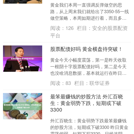
黄金我们本周一直强调反弹做空的思
路，从上周末我们就给出了3350-55一线
做空策略，本周如期进行着，而且多次
告诫大家3330一线突破是迟早的事，也
阅读：
126
栏目：
安全的股票配资
和很多朋友交流....
平台
股票配债好吗 黄金横盘待突破！
黄金今天小幅度震荡，第一是昨天收取
一根阴十字股票配债好吗，第二是今天
也没啥消息数据，基本就运行在昨日高
低点之间，波动区间目前也就20个美
阅读：
83
栏目：
联华证券
元，昨天波动区间35美元....
最笨最赚钱的炒股方法 外汇百晓
生：黄金弱势下跌，短期或下破
3300
外汇百晓生：黄金弱势下跌最笨最赚钱
的炒股方法，短期或下破3300 昨日黄金
震荡偏弱，短期下探3320，日线连阴下