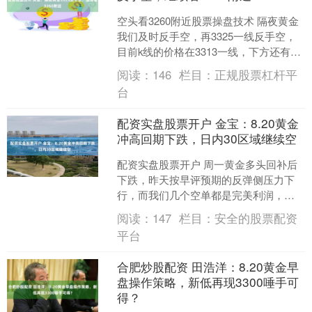
空头看3260附近股票操盘技术 隔夜黄金
我们及时反手空，再3325一线反手空，
目前k线的价格在3313一线，下方还有空
间，下一个支撑显示在3260附近，这个
阅读：
146
栏目：
正规股票杠杆平
也是....
台
配资实盘股票开户 金宝：8.20黄金
冲高回期下跌，日内30区域继续空
配资实盘股票开户 周一黄金多头回补后
下跌，昨天按早评预期的反弹侧压力下
行，而我们几个空单都是完美利润，对
于今天来看，日图价格仍然运行于下降
阅读：
147
栏目：
安全的股票配资
趋势线下方，短期压制在....
平台
合肥炒股配资 田浩洋：8.20黄金早
盘操作策略，新低再现3300唾手可
得？