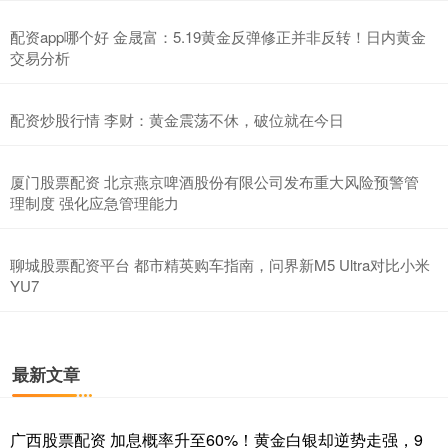
配资app哪个好 金晟富：5.19黄金反弹修正并非反转！日内黄金
交易分析
配资炒股行情 李财：黄金震荡不休，破位就在今日
厦门股票配资 北京燕京啤酒股份有限公司发布重大风险预警管
理制度 强化应急管理能力
聊城股票配资平台 都市精英购车指南，问界新M5 Ultra对比小米
YU7
最新文章
广西股票配资 加息概率升至60%！黄金白银却逆势走强，9