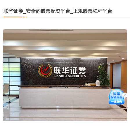
联华证券_安全的股票配资平台_正规股票杠杆平台