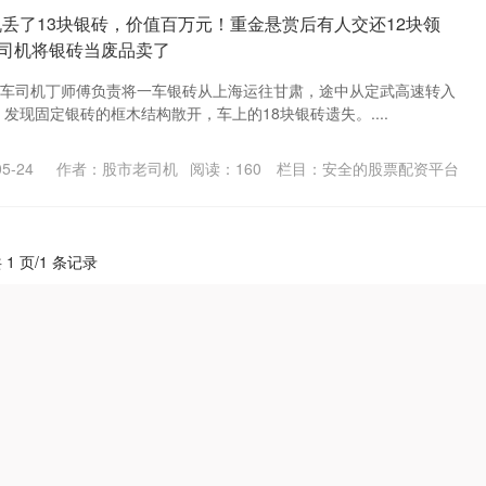
机丢了13块银砖，价值百万元！重金悬赏后有人交还12块领
路司机将银砖当废品卖了
，货车司机丁师傅负责将一车银砖从上海运往甘肃，途中从定武高速转入
，发现固定银砖的框木结构散开，车上的18块银砖遗失。....
5-24
作者：股市老司机
阅读：
160
栏目：
安全的股票配资平台
 1 页/1 条记录