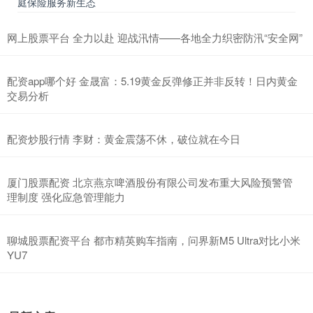
庭保险服务新生态
网上股票平台 全力以赴 迎战汛情——各地全力织密防汛“安全网”
配资app哪个好 金晟富：5.19黄金反弹修正并非反转！日内黄金
交易分析
配资炒股行情 李财：黄金震荡不休，破位就在今日
厦门股票配资 北京燕京啤酒股份有限公司发布重大风险预警管
理制度 强化应急管理能力
聊城股票配资平台 都市精英购车指南，问界新M5 Ultra对比小米
YU7