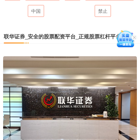
中国
禁止
联华证券_安全的股票配资平台_正规股票杠杆平台