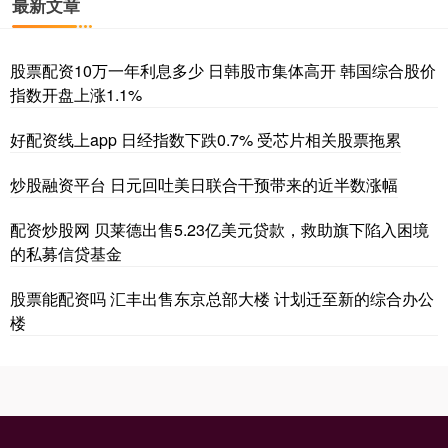
最新文章
股票配资10万一年利息多少 日韩股市集体高开 韩国综合股价
指数开盘上涨1.1%
好配资线上app 日经指数下跌0.7% 受芯片相关股票拖累
炒股融资平台 日元回吐美日联合干预带来的近半数涨幅
配资炒股网 贝莱德出售5.23亿美元贷款，救助旗下陷入困境
的私募信贷基金
股票能配资吗 汇丰出售东京总部大楼 计划迁至新的综合办公
楼