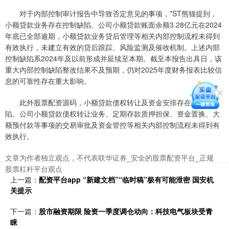
对于内部控制审计报告中导致否定意见的事项，*ST熊猫提到，
小额贷款业务存在控制缺陷。公司小额贷款账面余额3.28亿元在2024
年底已全部逾期，小额贷款业务贷后管理等相关内部控制流程未得到
有效执行，未建立有效的贷后跟踪、风险监测及催收机制。上述内部
控制缺陷系2024年及以前形成并延续至本期。截至本报告出具日，该
重大内部控制缺陷整改结果不及预期，仍对2025年度财务报表比较信
息的可靠性存在重大影响。
此外股票配资源码，小额贷款债权转让及资金安排存在控制缺
陷。公司小额贷款债权转让业务、定期存款质押担保、资金置换、大
额预付款等事项的交易审批及资金管控等相关内部控制流程未得到有
效执行。
文章为作者独立观点，不代表联华证券_安全的股票配资平台_正规
股票杠杆平台观点
上一篇：
配资平台app “新建文档”“临时稿”极有可能泄密 国安机
关提示
下一篇：
股市融资期限 险资一季度调仓动向：科技电气板块受青
睐