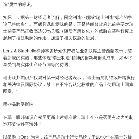
造”属性的标识。
实际上，据第一财经记者了解，围绕制造业领域“瑞士制造”标准的争
论已持续多年。而颇具讽刺意味的是，正是特朗普政府此前称要对瑞
士输美产品征收高达39%关税（随后有所软化）的威胁在某种程度上
起到了推波助澜的作用，加速了相关议题的进展。
Lenz & Staehelin律师事务所知识产权法业务联席主管西蒙表示，随
着新规的实施，那些体现“瑞士制造”精神的创新与创意成果，如今将
享受到与实体生产环节同等的待遇。
瑞士联邦知识产权局对第一财经记者表示，“瑞士当局将继续严格执行
相关法律及国际协议，禁止在不符合认定标准的产品上使用瑞士国旗
图案。”
哪些品牌受影响
在瑞士联邦知识产权局更新上述标准后，瑞士企业是否更有动力将制
造环节转移至海外？
以昂跑（On）为例，该产品是瑞士运动品牌，于2010年在瑞士苏黎