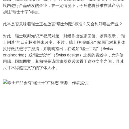
境内进行产品研发的企业，在一定情况下，今后也将获准在其产品上
加注“瑞士十字”标志。
此举是否意味着瑞士正在放宽“瑞士制造”标准？又会利好哪些产业？
对此，瑞士联邦知识产权局对第一财经作出独家回复。该局表示，“瑞
士制造”的认定标准并未改变。不过，瑞士联邦知识产权局已对其具体
执行做法进行了澄清，并明确指出，在诸如“瑞士工程”（Swiss
engineering）或“瑞士设计”（Swiss design）之类的表述中，允许使
用瑞士国旗图案，其前提是该国旗图案必须置于这些文字之间，且其
尺寸不得超过文字的字体大小。