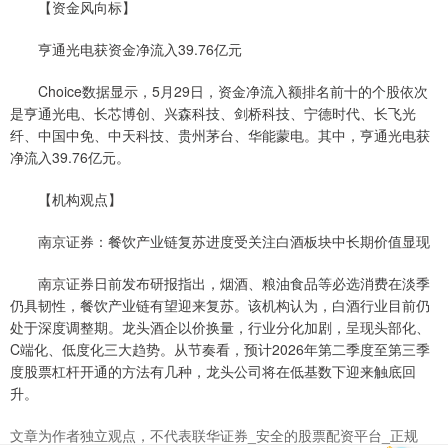
【资金风向标】
亨通光电获资金净流入39.76亿元
Choice数据显示，5月29日，资金净流入额排名前十的个股依次
是亨通光电、长芯博创、兴森科技、剑桥科技、宁德时代、长飞光
纤、中国中免、中天科技、贵州茅台、华能蒙电。其中，亨通光电获
净流入39.76亿元。
【机构观点】
南京证券：餐饮产业链复苏进度受关注白酒板块中长期价值显现
南京证券日前发布研报指出，烟酒、粮油食品等必选消费在淡季
仍具韧性，餐饮产业链有望迎来复苏。该机构认为，白酒行业目前仍
处于深度调整期。龙头酒企以价换量，行业分化加剧，呈现头部化、
C端化、低度化三大趋势。从节奏看，预计2026年第二季度至第三季
度股票杠杆开通的方法有几种，龙头公司将在低基数下迎来触底回
升。
文章为作者独立观点，不代表联华证券_安全的股票配资平台_正规