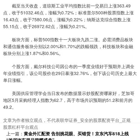
截至当天收盘，道琼斯工业平均指数比前一交易日上涨363.49
点，收于51032.46点，涨幅为0.72%；标准普尔500种股票指数上涨
16.43点，收于7580.06点，涨幅为0.22%；纳斯达克综合指数上涨
55.15点，收于26972.62点，涨幅为0.21%。
板块方面，标普500指数十一大板块九跌二涨。必需消费品板块
和通信服务板块分别以2.00%和1.70%的跌幅领跌，科技板块和金融
板块分别上涨1.87%和0.56%。
个股方面，戴尔科技公司因公布的一季度业绩好于预期并上调全
年业绩指引，该公司股价在29日暴涨32.76%，创下该公司历史上最大
单日涨幅。
美国供应管理学会当日发布的数据显示炒股配资哪家好，芝加哥
地区5月采购经理人指数为62.7，高于市场共识预期的51.2和前月的
49.2。
文章为作者独立观点，不代表联华证券_安全的股票配资平台_正规
股票杠杆平台观点
上一篇：
黄金外汇配资 告别挑花眼、买错货！京东汽车618上线