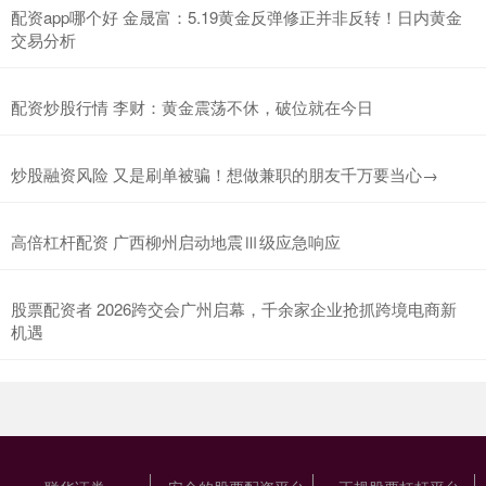
配资app哪个好 金晟富：5.19黄金反弹修正并非反转！日内黄金
交易分析
配资炒股行情 李财：黄金震荡不休，破位就在今日
炒股融资风险 又是刷单被骗！想做兼职的朋友千万要当心→
高倍杠杆配资 广西柳州启动地震Ⅲ级应急响应
股票配资者 2026跨交会广州启幕，千余家企业抢抓跨境电商新
机遇