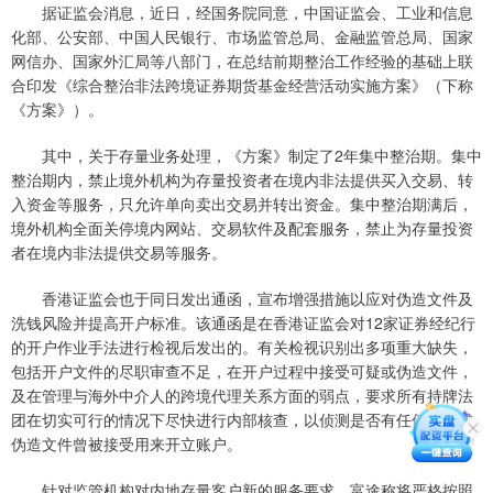
据证监会消息，近日，经国务院同意，中国证监会、工业和信息
化部、公安部、中国人民银行、市场监管总局、金融监管总局、国家
网信办、国家外汇局等八部门，在总结前期整治工作经验的基础上联
合印发《综合整治非法跨境证券期货基金经营活动实施方案》（下称
《方案》）。
其中，关于存量业务处理，《方案》制定了2年集中整治期。集中
整治期内，禁止境外机构为存量投资者在境内非法提供买入交易、转
入资金等服务，只允许单向卖出交易并转出资金。集中整治期满后，
境外机构全面关停境内网站、交易软件及配套服务，禁止为存量投资
者在境内非法提供交易等服务。
香港证监会也于同日发出通函，宣布增强措施以应对伪造文件及
洗钱风险并提高开户标准。该通函是在香港证监会对12家证券经纪行
的开户作业手法进行检视后发出的。有关检视识别出多项重大缺失，
包括开户文件的尽职审查不足，在开户过程中接受可疑或伪造文件，
及在管理与海外中介人的跨境代理关系方面的弱点，要求所有持牌法
团在切实可行的情况下尽快进行内部核查，以侦测是否有任何可疑或
伪造文件曾被接受用来开立账户。
针对监管机构对内地存量客户新的服务要求，富途称将严格按照