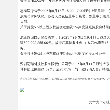
关于参加2025年半年度科创板医疗器械及医疗设备行业集
惠泰医疗将于2025年9月17日15:00-17:00通过上
成果与财务状况。参会人员包括董事长葛昊、副董事长兼总经理
提问。
关于持股5%以上股东权益变动触及1%刻度暨减持股份结果
成正辉因自身资金需求，于2025年9月3日至9月11日通过大宗
额699,992,255.00元。减持后其持股比例由18.70
务。
关于持股5%以上股东权益变动触及1%刻度的提示性公告
深圳迈瑞科技控股有限责任公司于2025年9月11日通过大宗交
其持股比例由21.52%升至23.05%，与一致行动人合计
为证券之星据公开信息整理，由AI算法生成(网信算备31010434571030124001
文章为作者独