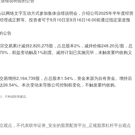
体业绩说明会的公告
证路演中心以网络文字互动方式参加集体业绩说明会，介绍公司2025年半年度经营
成正辉等。投资者可于9月10日至9月16日16:00前通过指定渠道预
的公告
交易累计减持2,820,275股，占总股本2%，减持价格248.20元/股，总
%降至16.70%，权益变动触及1%刻度。减持计划已实施完毕，未触发要约收购义
易增持2,164,739股，占总股本1.54%，资金来源为自有资金。增持后
持股达26.54%。本次变动未导致公司控制权变化，不触发要约收购。
9号)，不构成投资建议。
立观点，不代表联华证券_安全的股票配资平台_正规股票杠杆平台观点