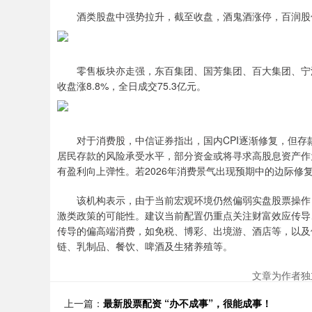
酒类股盘中强势拉升，截至收盘，酒鬼酒涨停，百润股份、
零售板块亦走强，东百集团、国芳集团、百大集团、宁波
收盘涨8.8%，全日成交75.3亿元。
对于消费股，中信证券指出，国内CPI逐渐修复，但存
居民存款的风险承受水平，部分资金或将寻求高股息资产作
有盈利向上弹性。若2026年消费景气出现预期中的边际修
该机构表示，由于当前宏观环境仍然偏弱实盘股票操作，
激类政策的可能性。建议当前配置仍重点关注财富效应传导
传导的偏高端消费，如免税、博彩、出境游、酒店等，以及
链、乳制品、餐饮、啤酒及生猪养殖等。
文章为作者独
上一篇：
最新股票配资 “办不成事”，很能成事！