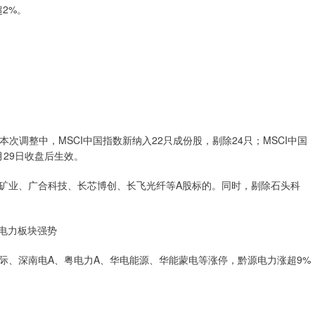
2%。
调整中，MSCI中国指数新纳入22只成份股，剔除24只；MSCI中国
月29日收盘后生效。
业、广合科技、长芯博创、长飞光纤等A股标的。同时，剔除石头科
电力板块强势
、深南电A、粤电力A、华电能源、华能蒙电等涨停，黔源电力涨超9%