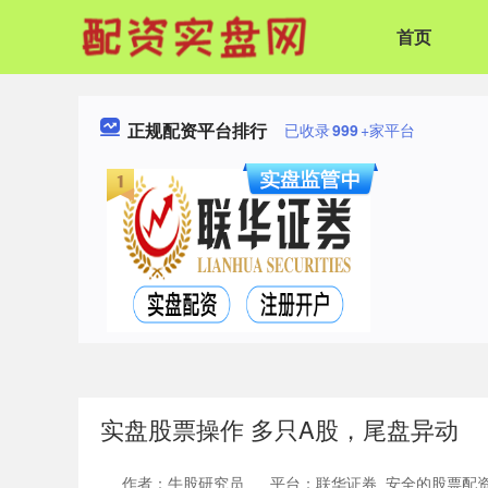
首页
正规配资平台排行
已收录
999
+家平台
实盘股票操作 多只A股，尾盘异动
作者：牛股研究员
平台：联华证券_安全的股票配