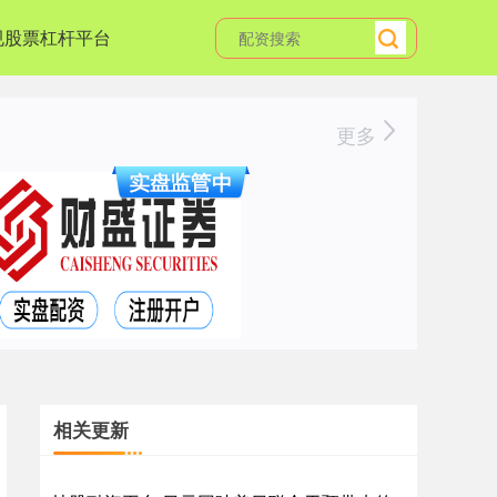
规股票杠杆平台
更多
相关更新