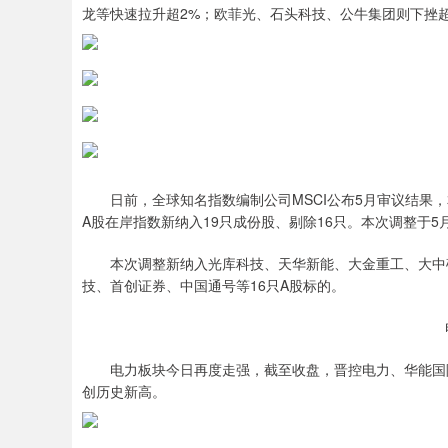
龙等快速拉升超2%；欧菲光、石头科技、公牛集团则下挫超
日前，全球知名指数编制公司MSCI公布5月审议结果，本次
A股在岸指数新纳入19只成份股、剔除16只。本次调整于5
本次调整新纳入光库科技、天华新能、大金重工、大中矿
技、首创证券、中国通号等16只A股标的。
电力板块今日再度走强，截至收盘，晋控电力、华能国际
创历史新高。