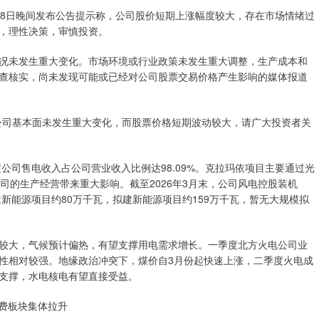
8日晚间发布公告提示称，公司股价短期上涨幅度较大，存在市场情绪过
，理性决策，审慎投资。
未发生重大变化。市场环境或行业政策未发生重大调整，生产成本和
查核实，尚未发现可能或已经对公司股票交易价格产生影响的媒体报道
公司基本面未发生重大变化，而股票价格短期波动较大，请广大投资者关
司售电收入占公司营业收入比例达98.09%。克拉玛依项目主要通过光
司的生产经营带来重大影响。截至2026年3月末，公司风电控股装机
司在建新能源项目约80万千瓦，拟建新能源项目约159万千瓦，暂无大规模拟
大，气候预计偏热，有望支撑用电需求增长。一季度北方火电公司业
性相对较强。地缘政治冲突下，煤价自3月份起快速上涨，二季度火电成
支撑，水电核电有望直接受益。
费板块集体拉升