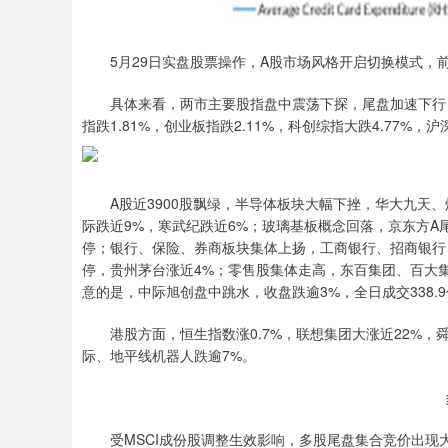
5月29日实盘股票操作，A股市场风格开启切换模式，
具体来看，两市主要股指盘中震荡下探，尾盘加速下行，科创
指跌1.81%，创业板指跌2.11%，科创综指大跌4.77%，
A股近3900股飘绿，半导体板块大幅下挫，华大九天、
际跌近9%，寒武纪跌近6%；玻璃基板概念回落，京东方A
停；银行、保险、券商板块集体上扬，工商银行、招商银行
停，贵州茅台涨近4%；零售股集体走高，东百集团、百大
意的是，中际旭创盘中跳水，收盘跌逾3%，全日成交338.
港股方面，恒生指数涨0.7%，联想集团大涨近22%，舜
际、地平线机器人跌逾7%。
受MSCI成份股调整生效影响，多股尾盘集合竞价出现