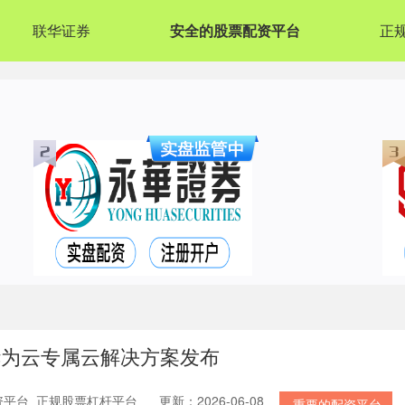
联华证券
安全的股票配资平台
正
n华为云专属云解决方案发布
资平台_正规股票杠杆平台
更新：2026-06-08
重要的配资平台