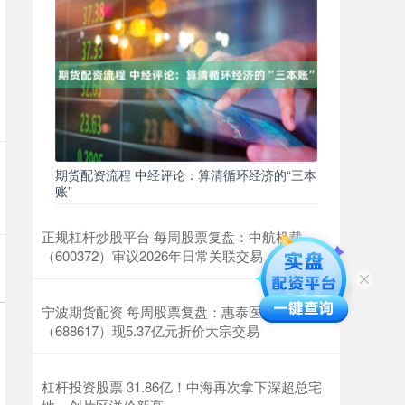
期货配资流程 中经评论：算清循环经济的“三本
账”
正规杠杆炒股平台 每周股票复盘：中航机载
（600372）审议2026年日常关联交易
宁波期货配资 每周股票复盘：惠泰医疗
（688617）现5.37亿元折价大宗交易
杠杆投资股票 31.86亿！中海再次拿下深超总宅