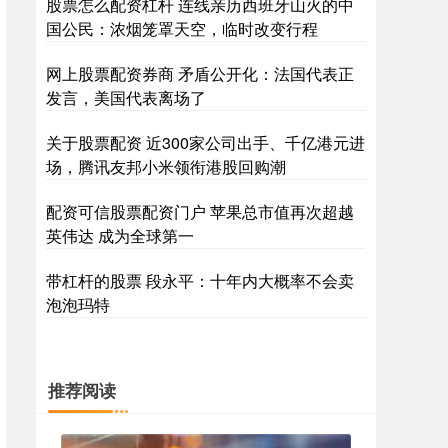
股票怎么配资杠杆 连线亲历西班牙山火的中
国公民：浓烟笼罩天空，临时改变行程
网上股票配资券商 矛盾公开化：法国代表正
发言，美国代表离场了
关于股票配资 近300家公司出手、千亿港元进
场，腾讯友邦小米领衔港股回购潮
配资可信股票配资门户 苹果总市值再次超越
英伟达 成为全球第一
带杠杆的股票 段永平：十年内大概率不会卖
泡泡玛特
推荐阅读