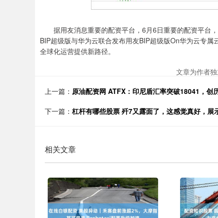
据用友消息重要的配资平台，6月6日重要的配资平台，INS
BIP超级版与华为云联合发布用友BIP超级版On华为云
全球化运营提供新路径。
文章为作者独
上一篇：
原油配资网 ATFX：印尼盾汇率突破18041，创
下一篇：
杠杆有哪些股票 歼7又露面了，这感觉真好，展
相关文章