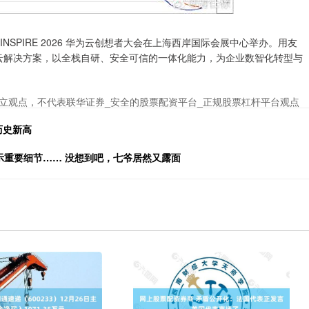
PIRE 2026 华为云创想者大会在上海西岸国际会展中心举办。用友
专属云解决方案，以全栈自研、安全可信的一体化能力，为企业数智化转型与
立观点，不代表联华证券_安全的股票配资平台_正规股票杠杆平台观点
历史新高
示重要细节…… 没想到吧，七爷居然又露面