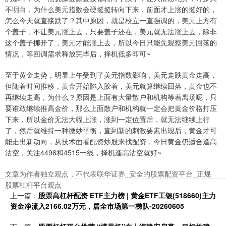
不明白，为什么美元指数会硬挺挺转向下来，前面才上涨的挺好的，
怎么今天就直接跌了？其中原因，就是校立一直强调的，美元上方有
个盖子，不让美元涨上去，只要盖子还在，美元就无法涨上去，除非
这个盖子挪开了，美元才能涨上去，所以今日只能先观察美元回落的
情况，等回调需求释放完毕后，择机低多即可~
至于黄金走势，明显上午受到了美元指数影响，美元走跌黄金走高，
但随着时间推移，黄金开始陷入胶着，美元就算继续回落，黄金也不
再继续走高，为什么？原因是上面有大量散户和机构等着离场呢，只
要谁敢继续推高金价，那么上面散户和机构就一定会把黄金价格打压
下来，所以金价无法大幅上涨，涨到一定位置后，就无法继续上行
了，然后就维持一种微妙平衡，直到新的刺激要素出现后，黄金才可
能走出新动向，从技术面看配资炒股来找配资，今日黄金仍适合逢高
沽空，关注4496和4515一线，择机逢高沽空就好~
文章为作者独立观点，不代表联华证券_安全的股票配资平台_正规
股票杠杆平台观点
上一篇：
股票高杠杆配资 ETF主力榜 | 黄金ETF工银(518660)主力
资金净流入2166.02万元，居全市场第一梯队-20260605