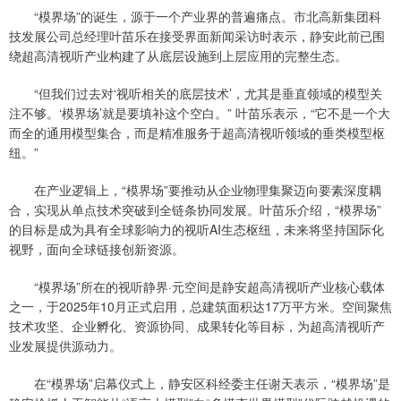
“模界场”的诞生，源于一个产业界的普遍痛点。市北高新集团科
技发展公司总经理叶苗乐在接受界面新闻采访时表示，静安此前已围
绕超高清视听产业构建了从底层设施到上层应用的完整生态。
“但我们过去对‘视听相关的底层技术’，尤其是垂直领域的模型关
注不够。‘模界场’就是要填补这个空白。” 叶苗乐表示，“它不是一个大
而全的通用模型集合，而是精准服务于超高清视听领域的垂类模型枢
纽。”
在产业逻辑上，“模界场”要推动从企业物理集聚迈向要素深度耦
合，实现从单点技术突破到全链条协同发展。叶苗乐介绍，“模界场”
的目标是成为具有全球影响力的视听AI生态枢纽，未来将坚持国际化
视野，面向全球链接创新资源。
“模界场”所在的视听静界·元空间是静安超高清视听产业核心载体
之一，于2025年10月正式启用，总建筑面积达17万平方米。空间聚焦
技术攻坚、企业孵化、资源协同、成果转化等目标，为超高清视听产
业发展提供源动力。
在“模界场”启幕仪式上，静安区科经委主任谢天表示，“模界场”是