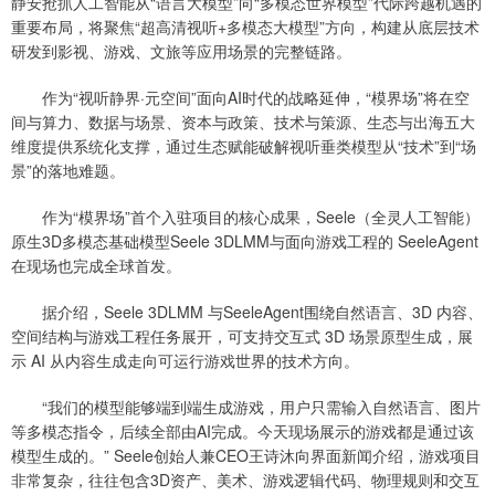
静安抢抓人工智能从“语言大模型”向“多模态世界模型”代际跨越机遇的
重要布局，将聚焦“超高清视听+多模态大模型”方向，构建从底层技术
研发到影视、游戏、文旅等应用场景的完整链路。
作为“视听静界·元空间”面向AI时代的战略延伸，“模界场”将在空
间与算力、数据与场景、资本与政策、技术与策源、生态与出海五大
维度提供系统化支撑，通过生态赋能破解视听垂类模型从“技术”到“场
景”的落地难题。
作为“模界场”首个入驻项目的核心成果，Seele（全灵人工智能）
原生3D多模态基础模型Seele 3DLMM与面向游戏工程的 SeeleAgent
在现场也完成全球首发。
据介绍，Seele 3DLMM 与SeeleAgent围绕自然语言、3D 内容、
空间结构与游戏工程任务展开，可支持交互式 3D 场景原型生成，展
示 AI 从内容生成走向可运行游戏世界的技术方向。
“我们的模型能够端到端生成游戏，用户只需输入自然语言、图片
等多模态指令，后续全部由AI完成。今天现场展示的游戏都是通过该
模型生成的。” Seele创始人兼CEO王诗沐向界面新闻介绍，游戏项目
非常复杂，往往包含3D资产、美术、游戏逻辑代码、物理规则和交互