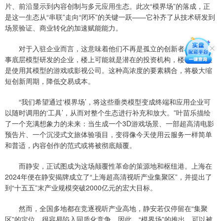
片、前沿显示到内容创制与多元应用生态。此次“模界场”的落成，正
是这一生态从“串联”走向“闭环”的关键一跃——它补齐了从技术研发到
场景验证、商业转化的加速赋能能力。
对于入驻企业而言，这意味着他们不再是孤立的创新者。一家从
事底层模型研发的企业，楼上可能就是潜在的投资机构，楼下则可能
是使用其模型的游戏或影视公司。这种高浓度的要素耦合，将极大缩
短创新周期，降低交易成本。
“我们希望通过‘模界场’，将这些垂类模型变成终端和应用企业可
以随时调用的‘工具’，从而对整个生态进行补充和放大。”叶苗乐描绘
了一个充满想象力的未来：当生成一个3D游戏场景、一部超高清电影
预告片、一个沉浸式文旅体验项目，变得像今天使用云服务一样简单
和普适，内容创作的范式或将被彻底颠覆。
而静安，正试图成为这场颠覆性革命的策源地和枢纽港。上海在
2024年便在静安揭牌成立了“上海超高清视听产业集聚区”，并提出了
到“十五五”末产业规模突破2000亿元的宏大目标。
然而，全国多地都在竞逐视听产业高地，静安若仅停留在“集聚
区”的定位，很容易陷入同质化竞争。因此，“模界场”的推出，可以被