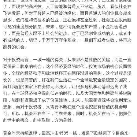
了，而现在的高科技、人工智能和普通人不沾边。所以，看似社会在
飞速发展，但对于普通人已经被边缘化，而且普通人的创业机会越来
越少，低门槛和低技术的创业，正在饱和甚至过剩，社会正在以肉眼
可见的速度划分阶层，未来，这种情况会更加严重，不是社会退步
了，而是普通人跟不上社会的进步。对于已经创业成功的人，或者小
有成就的人，切记，千万千万守住基业，一旦倒车或者失败，将再次
翻身的机会。
对于投资而言，一城一地的得失，从来都不是胜败的关键，而是一直
要保留上牌桌的机会，这个经济萎靡的时代，投资市场的机会反而很
多，全球的经济秩序和政治秩序正在循序渐进的重构，这个过程是漫
长的，也是痛苦的，好在我们生活在一个全球最安全最稳定的国家，
而且我们的国家正在变得无比强大，让很多危机和动荡都远离了我
们。在全球经济秩序混乱低迷的时代，以及大国竞争和博弈的关键阶
段，能源和资源成了成了价值洼地，未来，能源和资源将会涨到无法
想象，而对于投资者，只需要不断在这个洼地挖掘有价值的机会即
可。所以，机会不在当下，而在未来，同时，机会又在当下，把握住
乱世中的机会，乱中取胜，方为枭雄。
黄金昨天持续反弹，最高冲击4585一线，难道下跌结束了？目前来