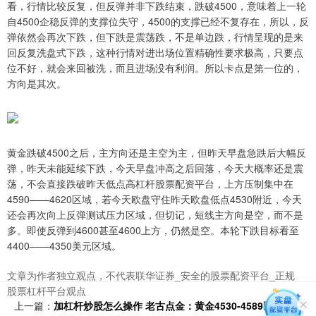
看，行情比较反复，但反弹并非下跌结束，跌破4500，意味着上一轮
自4500企稳反弹的支撑位失守，4500的支撑已经不复存在，所以，反
弹依然会再次下跌，但下跌是震荡跌，不是单边跌，行情呈现的是来
回反复洗盘式下跌，这种行情对进出场位置精确性要求极高，只要点
位不好，就会来回被洗，而且进场没有利润。所以卡点是第一位的，
方向是其次。
黄金跌破4500之后，主方向还是主空为主，但昨天早盘急跌后大幅反
弹，昨天未能延续下跌，今天早盘冲高之后回落，今天大概率还是震
荡，不会直接跌破昨天低点高杠杆股票配资平台，上方压制集中在
4590——4620区域，若今天欧盘守住昨天欧盘低点4530附近，今天
还会再次向上反弹测试压力区域，但切记，短线主方向是空，而不是
多。即使反弹到4600甚至4600上方，仍然是空。本轮下跌目标看至
4400——4350美元区域。
文章为作者独立观点，不代表联华证券_安全的股票配资平台_正规
股票杠杆平台观点
上一篇：
加杠杆炒股怎么操作 老古点金：黄金4530-4589区间抓