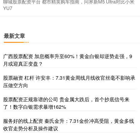
聊城股票配资平台 都市精英购车指南，问界新M5 Ultra对比小米
YU7
最新文章
广西股票配资 加息概率升至60%！黄金白银却逆势走强，9
月或迎真正变盘？
股票融资 杠杆 许安丰：7.31黄金周线月线收官丝毫不影响承
压做空方向
股票配资正规靠谱的公司 贵金属大跌后，首个抄底信号来
了！数字白银需求暴增162%
服务好的线上配资 秦氏金升：7.31金价冲高受阻，黄金多线
收官走势分析及操作建议