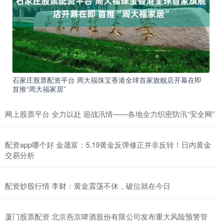
石家庄股票配资平台 周大福珠宝香港全球首家旗舰店开幕在即
首推“周大福家居”
网上股票平台 全力以赴 迎战汛情——各地全力织密防汛“安全网”
配资app哪个好 金晟富：5.19黄金反弹修正并非反转！日内黄金
交易分析
配资炒股行情 李财：黄金震荡不休，破位就在今日
厦门股票配资 北京燕京啤酒股份有限公司发布重大风险预警管