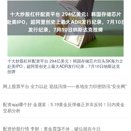
十大炒股杠杆配资平台 294亿美元！韩国存储芯片巨头SK海力士
赴美IPO，超阿里创史上最大ADR发行纪录，7月10日纳斯达克
挂牌
网上股票平台 全力以赴 迎战汛情——各地全力织密防汛“安全网”
配资app哪个好 金晟富：5.19黄金反弹修正并非反转！日内黄金
交易分析
配资炒股行情 李财：黄金震荡不休，破位就在今日