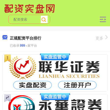
正规配资平台排行
更多
已收录
999
+家平台