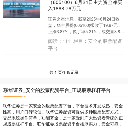
（605100）6月24日主力资金净买
入1868.76万元
证券之星消息，截至2025年6月24日收
盘，华丰股份(605100)报收于19.87元，
上涨3.87%，换手率5.21%，成交量8.85
万手，成交额1.74亿元....
阅读：
111
栏目：
安全的股票配资
平台
共 1 页/1 条记录
联华证券_安全的股票配资平台_正规股票杠杆平台
联华证券是一家安全的股票配资平台，平台技术开发成熟，安全
性高，用户口碑较佳。联华证券配资可提供多种股票配资方式，
交易系统操作简单，功能齐全，是一家受到广大出资者青睐的正
规股票杠杆平台。联华证券股票配资平台雄厚实力，安全可靠，