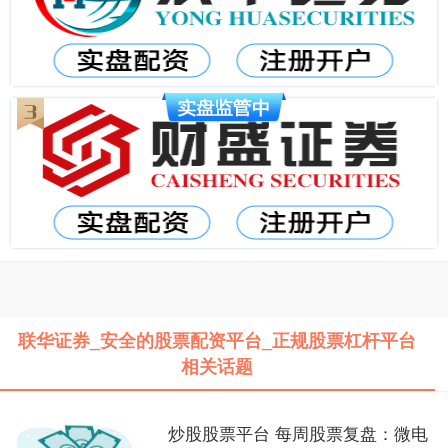
联华证券_安全的股票配资平台_正规股票杠杆平台
相关话题
炒股股票平台 每周股票复盘：微电