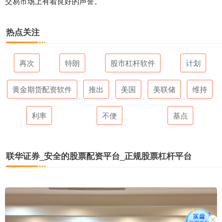
交易市场上有着良好的声誉。
热点关注
再次
特朗
股市杠杆软件
计划
黄金期货配资软件
推出
美国
美联储
维持
利率
不便
基点
联华证券_安全的股票配资平台_正规股票杠杆平台