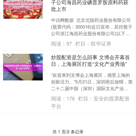
子公司海昌药业碘普罗胺原料药获
批上市
中访网数据 北京北陆药业股份有限公司
(股票代码：300016)近日宣布，其控股子
公司浙江海昌药业股份有限公司(以下简
称“海昌药业”)收到国家药品监督管理局
阅读：
97
栏目：
联华证券
核准....
炒股配资是怎么回事 文博会开幕首
日，上海展区打造“文化产业秀场”
“欢迎来到文博会上海展区，感受上海的
创新活力。”5月21日，深圳雨后放晴，第
二十二届中国（深圳）国际文化产业博
览交易会在深圳国际会展中心火热开
阅读：
176
栏目：
安全的股票配资
幕。记者来到位于1....
平台
共 1 页/2 条记录