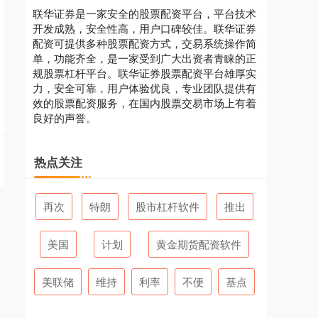
联华证券是一家安全的股票配资平台，平台技术
开发成熟，安全性高，用户口碑较佳。联华证券
配资可提供多种股票配资方式，交易系统操作简
单，功能齐全，是一家受到广大出资者青睐的正
规股票杠杆平台。联华证券股票配资平台雄厚实
力，安全可靠，用户体验优良，专业团队提供有
效的股票配资服务，在国内股票交易市场上有着
良好的声誉。
热点关注
再次
特朗
股市杠杆软件
推出
美国
计划
黄金期货配资软件
美联储
维持
利率
不便
基点