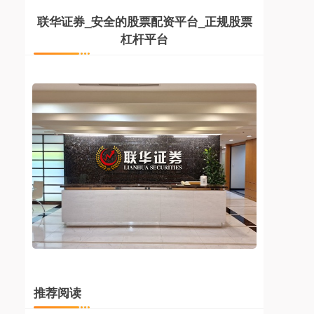
联华证券_安全的股票配资平台_正规股票
杠杆平台
推荐阅读