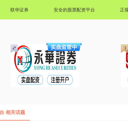
联华证券
安全的股票配资平台
正
台 相关话题