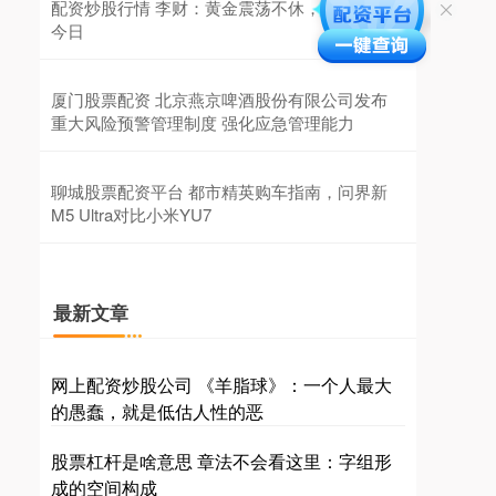
配资炒股行情 李财：黄金震荡不休，破位就在
今日
厦门股票配资 北京燕京啤酒股份有限公司发布
重大风险预警管理制度 强化应急管理能力
聊城股票配资平台 都市精英购车指南，问界新
M5 Ultra对比小米YU7
最新文章
网上配资炒股公司 《羊脂球》：一个人最大
的愚蠢，就是低估人性的恶
股票杠杆是啥意思 章法不会看这里：字组形
成的空间构成