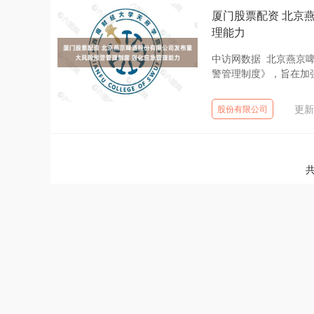
厦门股票配资 北京
理能力
中访网数据 北京燕京啤
警管理制度》，旨在加强
更新：
股份有限公司
共