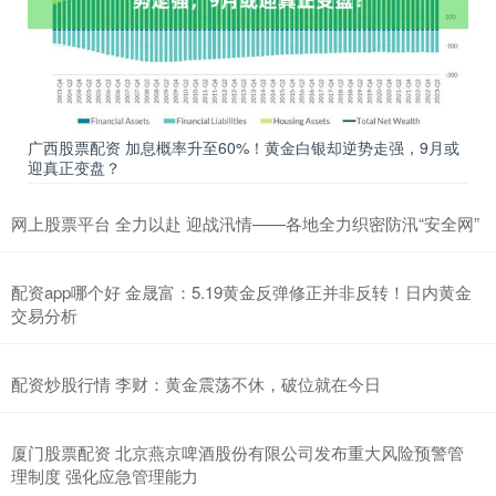
广西股票配资 加息概率升至60%！黄金白银却逆势走强，9月或
迎真正变盘？
网上股票平台 全力以赴 迎战汛情——各地全力织密防汛“安全网”
配资app哪个好 金晟富：5.19黄金反弹修正并非反转！日内黄金
交易分析
配资炒股行情 李财：黄金震荡不休，破位就在今日
厦门股票配资 北京燕京啤酒股份有限公司发布重大风险预警管
理制度 强化应急管理能力