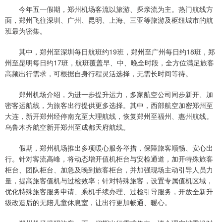
今年五一假期，郑州机场客流以旅游、探亲流为主。热门航线方
面，郑州飞往深圳、广州、昆明、上海、三亚等旅游及枢纽城市的航
班最为密集。
其中，郑州至深圳每日航班约19班，郑州至广州每日约18班，郑
州至昆明每日约17班，航班覆盖早、中、晚全时段，全方位满足旅客
高频出行需求，可根据自身行程灵活选择，无需长时间等待。
郑州机场介绍，为进一步提升运力，多家航空公司同步新开、加
密客运航线，为旅客出行提供更多选择。其中，西部航空加密郑州至
大连，新开郑州经停南充至大理航线，恢复郑州至福州、惠州航线。
乌鲁木齐航空新开郑州至成都天府航线。
假期，郑州机场推出多项暖心服务举措，保障旅客顺畅、安心出
行。针对客流高峰，将动态增开值机柜台与安检通道，加开特殊旅客
柜台、团队柜台、加急及晚到旅客柜台，并加强现场主动引导人员力
量，提高旅客值机与过检效率；针对特殊旅客，设置专属值机区域，
优化特殊旅客服务申请、乘机手续办理、过检引导服务，开放全新升
级改造后的无陪儿童休息室，让出行更加畅通、暖心。