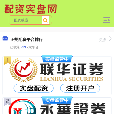
正规配资平台排行
更多
已收录
999
+家平台