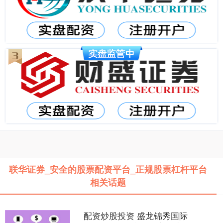
联华证券_安全的股票配资平台_正规股票杠杆平台
相关话题
配资炒股投资 盛龙锦秀国际