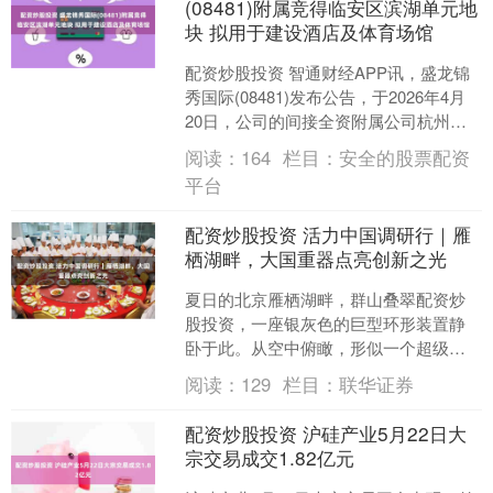
(08481)附属竞得临安区滨湖单元地
块 拟用于建设酒店及体育场馆
配资炒股投资 智通财经APP讯，盛龙锦
秀国际(08481)发布公告，于2026年4月
20日，公司的间接全资附属公司杭州盛
龙旅游发展有限公司(买方)成功竞得由杭
阅读：
164
栏目：
安全的股票配资
州....
平台
配资炒股投资 活力中国调研行｜雁
栖湖畔，大国重器点亮创新之光
夏日的北京雁栖湖畔，群山叠翠配资炒
股投资，一座银灰色的巨型环形装置静
卧于此。从空中俯瞰，形似一个超级放
大镜。在这里，高能同步辐射光源
阅读：
129
栏目：
联华证券
（HEPS）可迸发出比太阳亮....
配资炒股投资 沪硅产业5月22日大
宗交易成交1.82亿元