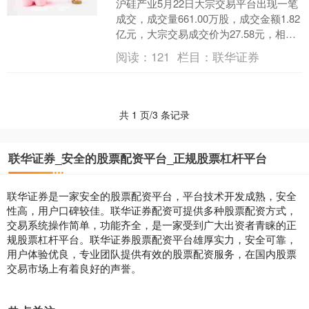
沪硅产业5月22日大宗交易平台出现一笔
成交，成交量661.00万股，成交金额1.82
亿元，大宗交易成交价为27.58元，相对
今日收盘价折价0.83%。该笔交易的....
阅读：
121
栏目：
联华证券
共 1 页/3 条记录
联华证券_安全的股票配资平台_正规股票杠杆平台
联华证券是一家安全的股票配资平台，平台技术开发成熟，安全
性高，用户口碑较佳。联华证券配资可提供多种股票配资方式，
交易系统操作简单，功能齐全，是一家受到广大出资者青睐的正
规股票杠杆平台。联华证券股票配资平台雄厚实力，安全可靠，
用户体验优良，专业团队提供有效的股票配资服务，在国内股票
交易市场上有着良好的声誉。