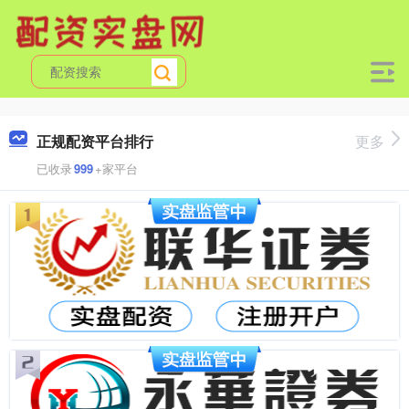
正规配资平台排行
更多
已收录
999
+家平台