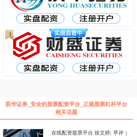
联华证券_安全的股票配资平台_正规股票杠杆平台
相关话题
在线配资股票平台 徐文婷; 早评｜