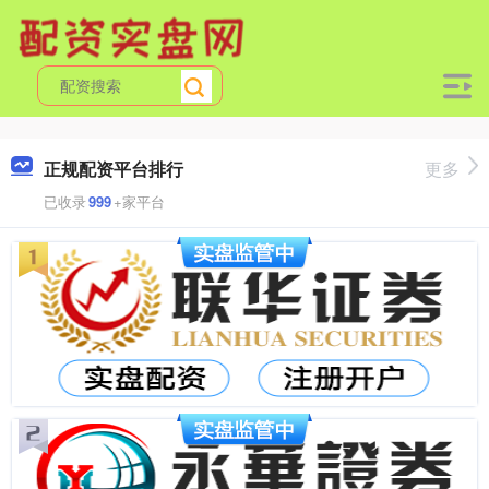
正规配资平台排行
更多
已收录
999
+家平台