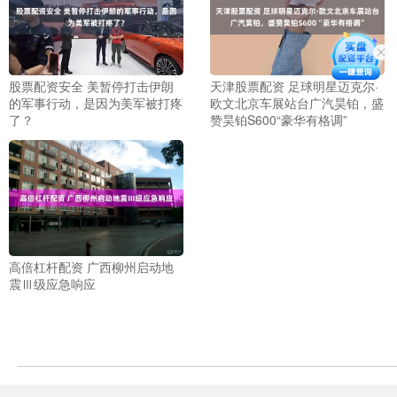
股票配资安全 美暂停打击伊朗
天津股票配资 足球明星迈克尔·
的军事行动，是因为美军被打疼
欧文北京车展站台广汽昊铂，盛
了？
赞昊铂S600“豪华有格调”
高倍杠杆配资 广西柳州启动地
震Ⅲ级应急响应