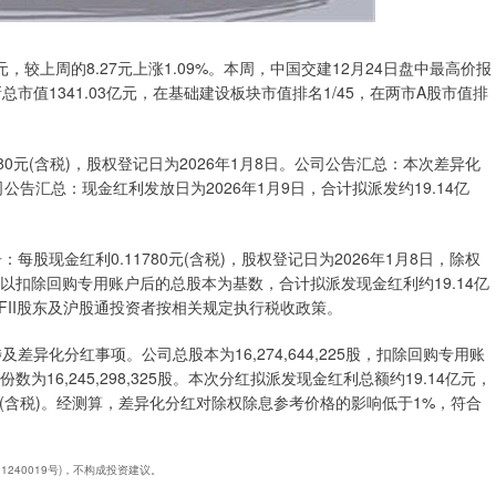
.36元，较上周的8.27元上涨1.09%。本周，中国交建12月24日盘中最高价报
新总市值1341.03亿元，在基础建设板块市值排名1/45，在两市A股市值排
80元(含税)，股权登记日为2026年1月8日。公司公告汇总：本次差异化
告汇总：现金红利发放日为2026年1月9日，合计拟派发约19.14亿
股现金红利0.11780元(含税)，股权登记日为2026年1月8日，除权
分配以扣除回购专用账户后的总股本为基数，合计拟派发现金红利约19.14亿
FII股东及沪股通投资者按相关规定执行税收政策。
异化分红事项。公司总股本为16,274,644,225股，扣除回购专用账
数为16,245,298,325股。本次分红拟派发现金红利总额约19.14亿元，
80元(含税)。经测算，差异化分红对除权除息参考价格的影响低于1%，符合
1240019号)，不构成投资建议。