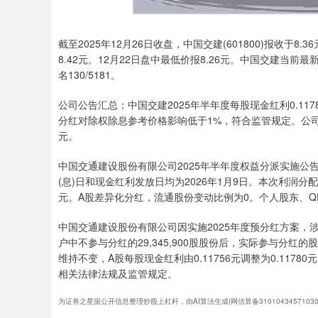
截至2025年12月26日收盘，中国交建(601800)报收于8
8.42元。12月22日盘中最低价报8.26元。中国交建当前最
名130/5181。
公司公告汇总：中国交建2025年半年度每股现金红利0.117
分红对除权除息参考价格影响低于1%，符合监管规定。公司公
元。
中国交通建设股份有限公司2025年半年度权益分派实施公告：每
(息)日和现金红利发放日均为2026年1月9日。本次利润
元。A股差异化分红，流通股份变动比例为0。个人股东、Q
中国交通建设股份有限公司因实施2025年度预分红方案，涉及差
户中不参与分红的29,345,900股股份后，实际参与分红的股份
维持不变，A股每股现金红利由0.11756元调整为0.117
相关法律法规及监管规定。
为证券之星据公开信息整理炒股上杠杆，由AI算法生成(网信算备31010434571030