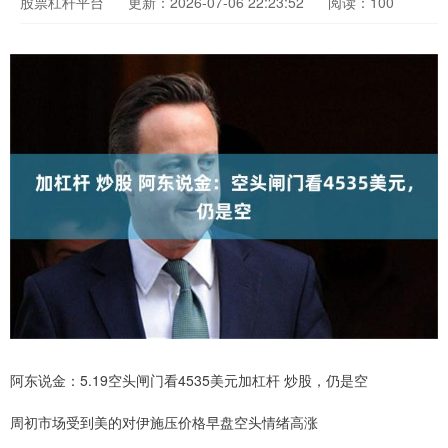
股票杠杆平台
更新：2026-07-06 22:23:52
阅读：100
阿东说金：5.19空头闸门看4535美元加杠杆 炒股，仍是空
周初市场受到美的对伊施压价格早盘空头情绪高涨