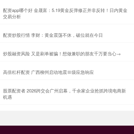
配资app哪个好 金晟富：5.19黄金反弹修正并非反转！日内黄金
交易分析
配资炒股行情 李财：黄金震荡不休，破位就在今日
炒股融资风险 又是刷单被骗！想做兼职的朋友千万要当心→
高倍杠杆配资 广西柳州启动地震Ⅲ级应急响应
股票配资者 2026跨交会广州启幕，千余家企业抢抓跨境电商新
机遇