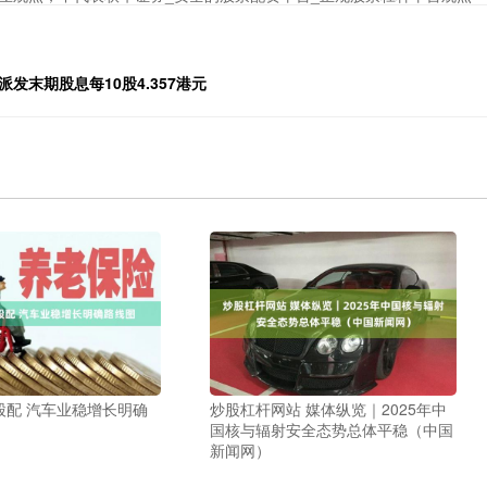
日派发末期股息每10股4.357港元
股配 汽车业稳增长明确
炒股杠杆网站 媒体纵览｜2025年中
国核与辐射安全态势总体平稳（中国
新闻网）