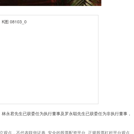
资公司，林永君先生已获委任为执行董事及罗永聪先生已获委任为非执行董事，
立观点，不代表联华证券_安全的股票配资平台_正规股票杠杆平台观点