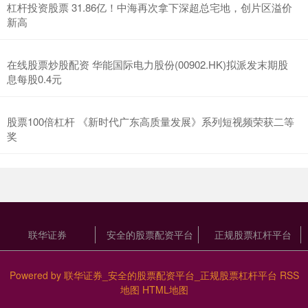
杠杆投资股票 31.86亿！中海再次拿下深超总宅地，创片区溢价
新高
在线股票炒股配资 华能国际电力股份(00902.HK)拟派发末期股
息每股0.4元
股票100倍杠杆 《新时代广东高质量发展》系列短视频荣获二等
奖
联华证券
安全的股票配资平台
正规股票杠杆平台
Powered by
联华证券_安全的股票配资平台_正规股票杠杆平台
RSS
地图
HTML地图