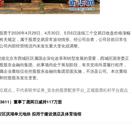
公司股票于2026年4月29日、4月30日、5月6日连续三个交易日收盘价格涨幅
的有关规定，属于股票交易异常波动情形。经公司自查，公司目前日常生
公司内部经营情况均未发生重大变化或调整。
：根据北京市西城区区属国企深化改革和转型发展的需要，西城区国资委正
股股东金融街集团。此事项尚处于筹划阶段，有关安排尚需履行程序，
属企业重组仅在控股股东金融街集团层面实施，不涉及公司。本次重组
和控股股东发生变更。
立观点，不代表联华证券_安全的股票配资平台_正规股票杠杆平台观点
611）董事丁晟两日减持117万股
得临安区滨湖单元地块 拟用于建设酒店及体育场馆