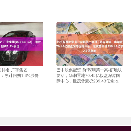
司排名 广宇集团
巴中股票配资 前“深圳第一高楼”地块
SZ)：累计回购1.3%股份
复活，华润置地70.45亿接盘深港国
际中心，世茂曾豪掷239.43亿拿地