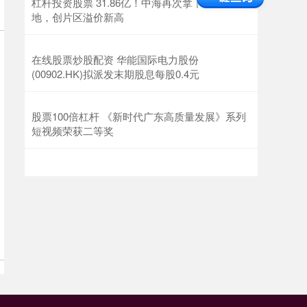
杠杆投资股票 31.86亿！中海再次拿下深超总宅
地，创片区溢价新高
在线股票炒股配资 华能国际电力股份
(00902.HK)拟派发末期股息每股0.4元
股票100倍杠杆 《新时代广东高质量发展》系列
短视频荣获二等奖