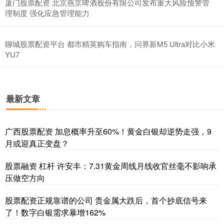
厦门股票配资 北京燕京啤酒股份有限公司发布重大风险预警管
理制度 强化应急管理能力
聊城股票配资平台 都市精英购车指南，问界新M5 Ultra对比小米
YU7
最新文章
广西股票配资 加息概率升至60%！黄金白银却逆势走强，9
月或迎真正变盘？
股票融资 杠杆 许安丰：7.31黄金周线月线收官丝毫不影响承
压做空方向
股票配资正规靠谱的公司 贵金属大跌后，首个抄底信号来
了！数字白银需求暴增162%