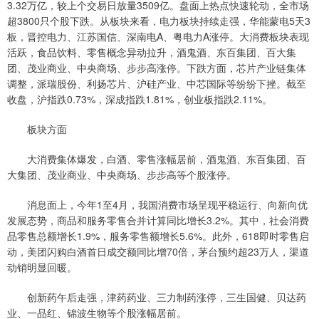
3.32万亿，较上个交易日放量3509亿。盘面上热点快速轮动，全市场
超3800只个股下跌。从板块来看，电力板块持续走强，华能蒙电5天3
板，晋控电力、江苏国信、深南电A、粤电力A涨停。大消费板块表现
活跃，食品饮料、零售概念异动拉升，酒鬼酒、东百集团、百大集
团、茂业商业、中央商场、步步高涨停。下跌方面，芯片产业链集体
调整，派瑞股份、利扬芯片、沪硅产业、中芯国际等纷纷下挫。截至
收盘，沪指跌0.73%，深成指跌1.81%，创业板指跌2.11%。
板块方面
大消费集体爆发，白酒、零售涨幅居前，酒鬼酒、东百集团、百
大集团、茂业商业、中央商场、步步高等个股涨停。
消息面上，今年1至4月，我国消费市场呈现平稳运行、向新向优
发展态势，商品和服务零售合并计算同比增长3.2%。其中，社会消费
品零售总额增长1.9%，服务零售额增长5.6%。此外，618即时零售启
动，美团闪购白酒首日成交额同比增70倍，茅台预约超23万人，渠道
动销明显回暖。
创新药午后走强，津药药业、三力制药涨停，三生国健、贝达药
业、一品红、锦波生物等个股涨幅居前。