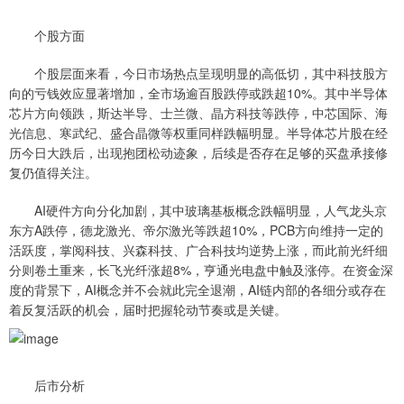
个股方面
个股层面来看，今日市场热点呈现明显的高低切，其中科技股方
向的亏钱效应显著增加，全市场逾百股跌停或跌超10%。其中半导体
芯片方向领跌，斯达半导、士兰微、晶方科技等跌停，中芯国际、海
光信息、寒武纪、盛合晶微等权重同样跌幅明显。半导体芯片股在经
历今日大跌后，出现抱团松动迹象，后续是否存在足够的买盘承接修
复仍值得关注。
AI硬件方向分化加剧，其中玻璃基板概念跌幅明显，人气龙头京
东方A跌停，德龙激光、帝尔激光等跌超10%，PCB方向维持一定的
活跃度，掌阅科技、兴森科技、广合科技均逆势上涨，而此前光纤细
分则卷土重来，长飞光纤涨超8%，亨通光电盘中触及涨停。在资金深
度的背景下，AI概念并不会就此完全退潮，AI链内部的各细分或存在
着反复活跃的机会，届时把握轮动节奏或是关键。
后市分析