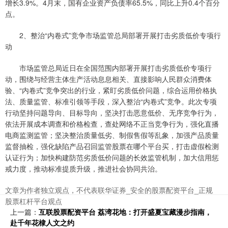
增长3.9%。4月末，国有企业资产负债率65.5%，同比上升0.4个百分
点。
2、整治“内卷式”竞争市场监管总局部署开展打击劣质低价专项行
动
市场监管总局近日在全国范围内部署开展打击劣质低价专项行
动，围绕与经营主体生产活动息息相关、直接影响人民群众消费体
验、“内卷式”竞争突出的行业，紧盯劣质低价问题，综合运用价格执
法、质量监管、标准引领等手段，深入整治“内卷式”竞争。此次专项
行动坚持问题导向、目标导向，坚决打击恶意低价、无序竞争行为，
依法开展成本调查和价格检查，查处网络不正当竞争行为，强化直播
电商监测监管；坚决整治质量低劣、制假售假等乱象，加强产品质量
监督抽检，强化缺陷产品召回监管股票在哪个平台买，打击虚假检测
认证行为；加快构建防范劣质低价问题的长效监管机制，加大信用惩
戒力度，推动标准提质升级，推进社会协同共治。
文章为作者独立观点，不代表联华证券_安全的股票配资平台_正规
股票杠杆平台观点
上一篇：
互联股票配资平台 荔湾花地：打开盛夏宝藏漫步指南，
赴千年花棣人文之约