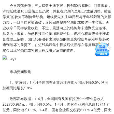
今日震荡走低，三大指数全线下挫，科创50跌超5%。目前来看，
沪指延续沿10日震荡走低态势，并且在此期间呈现出“放量调整、缩量
修复”的较为不利价量结构。短线仍先关注60日线与半年线附近的支撑
力度，一旦再度有效跌破，后续回调整理的周期或被进一步拉长。创
业板今日同样放量收跌，不过，震荡向上的结构并未遭到完全破坏。
从盘面上来看，虽然科技高位抱团出现松动，但核心权重仍处于涨多
合理修正范畴，因此只要没有出现明显的价量失控信号或者中期趋势
遭到破坏的前提下，在短线卖压集中释放后依旧存在修复预期，届时
资金回流的强度或将较大程度决定后市的走向。
市场要闻聚焦
1、财政部：1-4月全国国有企业营业总收入同比下降0.5% 利润
总额同比增长1.9%
政部发布数据，1-4月，全国国有及国有控股企业营业总收入
262700.9亿元，同比下降0.5%。1-4月，国有企业利润总额13741.7
亿元，同比增长1.9%。1-4月，国有企业应交税费21179.4亿元，同比