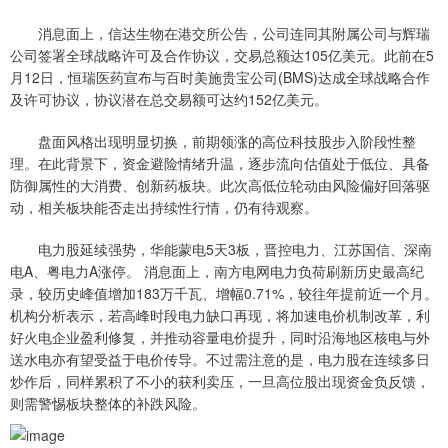
消息面上，信达生物在港交所公告，公司连同其附属公司与辉瑞
公司签署全球战略许可及合作协议，交易总额达105亿美元。此前在5
月12日，恒瑞医药宣布与百时美施贵宝公司(BMS)达成全球战略合作
及许可协议，协议潜在总交易额可达约152亿美元。
盘面风格出现明显切换，前期领涨的高位科技股步入阶段性整
理。在此背景下，资金避险情绪升温，逐步流向估值处于低位、具备
防御属性的大消费、创新药板块。此次高低位轮动由风险偏好回落驱
动，相关板块能否走出持续性行情，仍有待观察。
电力股延续强势，华能蒙电5天3板，晋控电力、江苏国信、深南
电A、粤电力A涨停。 消息面上，南方电网电力负荷刷新历史最高纪
录，较历史峰值增加183万千瓦、增幅0.71%，较往年提前近一个月。
机构分析表示，若高峰时段电力缺口再现，将加速电价机制改革，利
好火电企业盈利修复，并推动容量电价提升，同时沿海地区核电与外
送水电亦有望受益于电价传导。不过需注意的是，电力股在连续多日
炒作后，同样累积了不小的获利卖压，一旦高位股出现资金负反馈，
则需警惕板块整体的补跌风险。