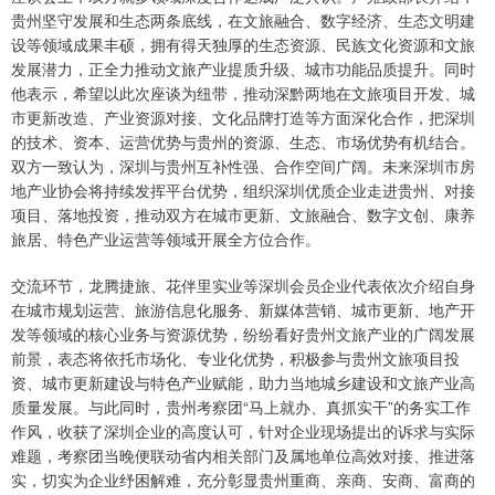
贵州坚守发展和生态两条底线，在文旅融合、数字经济、生态文明建
设等领域成果丰硕，拥有得天独厚的生态资源、民族文化资源和文旅
发展潜力，正全力推动文旅产业提质升级、城市功能品质提升。同时
他表示，希望以此次座谈为纽带，推动深黔两地在文旅项目开发、城
市更新改造、产业资源对接、文化品牌打造等方面深化合作，把深圳
的技术、资本、运营优势与贵州的资源、生态、市场优势有机结合。
双方一致认为，深圳与贵州互补性强、合作空间广阔。未来深圳市房
地产业协会将持续发挥平台优势，组织深圳优质企业走进贵州、对接
项目、落地投资，推动双方在城市更新、文旅融合、数字文创、康养
旅居、特色产业运营等领域开展全方位合作。
交流环节，龙腾捷旅、花伴里实业等深圳会员企业代表依次介绍自身
在城市规划运营、旅游信息化服务、新媒体营销、城市更新、地产开
发等领域的核心业务与资源优势，纷纷看好贵州文旅产业的广阔发展
前景，表态将依托市场化、专业化优势，积极参与贵州文旅项目投
资、城市更新建设与特色产业赋能，助力当地城乡建设和文旅产业高
质量发展。与此同时，贵州考察团“马上就办、真抓实干”的务实工作
作风，收获了深圳企业的高度认可，针对企业现场提出的诉求与实际
难题，考察团当晚便联动省内相关部门及属地单位高效对接、推进落
实，切实为企业纾困解难，充分彰显贵州重商、亲商、安商、富商的