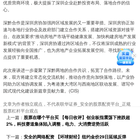
优质营商环境，极大提振了深圳企业赴黔投资布局、落地合作的信
心。
深黔合作是深圳房协加强跨区域发展的又一重要举措。深圳房协正加
速与各地行业协会及政府部门建立合作关系，搭建跨区域资源对接平
台。在政策要求“推动房地产市场平稳健康发展、加快构建房地产发展
新模式”的背景下，深圳房协通过跨区域合作，不仅将深圳成熟的行业
发展经验向全国推广，也为房地产企业拓展发展空间、寻找新的增长
点提供了重要机遇。
此次座谈进一步凝聚了深黔两地的合作共识，拓宽了合作路径。未
来，双方将建立常态化交流机制，推动合作意向加快落地，以产业协
同助力区域协调发展，为粤港澳大湾区与西南地区联动发展、谱写中
国式现代化建设新篇章贡献力量。(CIS)
文章为作者独立观点，不代表联华证券_安全的股票配资平台_正规
股票杠杆平台观点
上一篇：
股票在哪个平台买 【每日收评】创业板指震荡下挫跌超
2%，科技赛道集体陷入调整，电力、大消费逆势活跃
下一篇：
安全的网络配资 【环球财经】纽约金价29日延续反弹