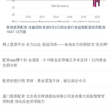
香港股票配资 佳鑫国际资源9月2日因全面行使超额配股权而配发
1647.12万股
网上股票平台 全力以赴 迎战汛情——各地全力织密防汛“安全网”
配资app哪个好 金晟富：5.19黄金反弹修正并非反转！日内黄金
交易分析
配资炒股行情 李财：黄金震荡不休，破位就在今日
厦门股票配资 北京燕京啤酒股份有限公司发布重大风险预警管
理制度 强化应急管理能力