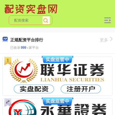
正规配资平台排行
更多
已收录
999
+家平台