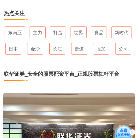
热点关注
东南亚
主力
打造
世界
食品
新时代
日本
金沙
长江
走进
股加
公司
联华证券_安全的股票配资平台_正规股票杠杆平台