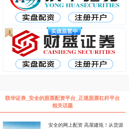
联华证券_安全的股票配资平台_正规股票杠杆平台
相关话题
安全的网上配资 高屋建瓴！从货源