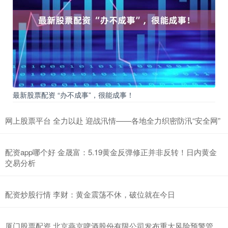
最新股票配资 “办不成事”，很能成事！
网上股票平台 全力以赴 迎战汛情——各地全力织密防汛“安全网”
配资app哪个好 金晟富：5.19黄金反弹修正并非反转！日内黄金
交易分析
配资炒股行情 李财：黄金震荡不休，破位就在今日
厦门股票配资 北京燕京啤酒股份有限公司发布重大风险预警管