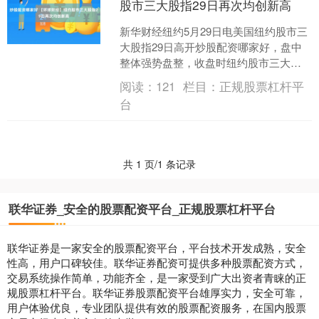
股市三大股指29日再次均创新高
新华财经纽约5月29日电美国纽约股市三
大股指29日高开炒股配资哪家好，盘中
整体强势盘整，收盘时纽约股市三大股
指再次集体创下历史新高。 截至当天收
阅读：
121
栏目：
正规股票杠杆平
盘，道琼斯工业平....
台
共 1 页/1 条记录
联华证券_安全的股票配资平台_正规股票杠杆平台
联华证券是一家安全的股票配资平台，平台技术开发成熟，安全
性高，用户口碑较佳。联华证券配资可提供多种股票配资方式，
交易系统操作简单，功能齐全，是一家受到广大出资者青睐的正
规股票杠杆平台。联华证券股票配资平台雄厚实力，安全可靠，
用户体验优良，专业团队提供有效的股票配资服务，在国内股票