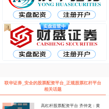
联华证券_安全的股票配资平台_正规股票杠杆平台
相关话题
高杠杆股票配资平台 齐仲龙：黄