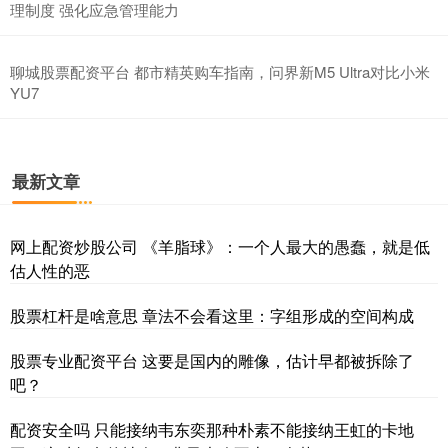
理制度 强化应急管理能力
聊城股票配资平台 都市精英购车指南，问界新M5 Ultra对比小米
YU7
最新文章
网上配资炒股公司 《羊脂球》：一个人最大的愚蠢，就是低
估人性的恶
股票杠杆是啥意思 章法不会看这里：字组形成的空间构成
股票专业配资平台 这要是国内的雕像，估计早都被拆除了
吧？
配资安全吗 只能接纳韦东奕那种朴素不能接纳王虹的卡地