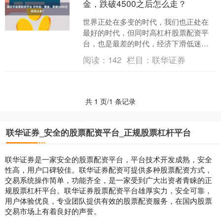
金，跌破4500之后怎么走？
世界正处在多变的时代，我们也正处在
最好的时代，但同时高杠杆股票配资平
台，也是最差的时代，经济下滑低迷，
投资环境变差，对于普通人来讲，机会
阅读：
142
栏目：
联华证券
越来越少，信息爆炸的时代....
共 1 页/1 条记录
联华证券_安全的股票配资平台_正规股票杠杆平台
联华证券是一家安全的股票配资平台，平台技术开发成熟，安全
性高，用户口碑较佳。联华证券配资可提供多种股票配资方式，
交易系统操作简单，功能齐全，是一家受到广大出资者青睐的正
规股票杠杆平台。联华证券股票配资平台雄厚实力，安全可靠，
用户体验优良，专业团队提供有效的股票配资服务，在国内股票
交易市场上有着良好的声誉。