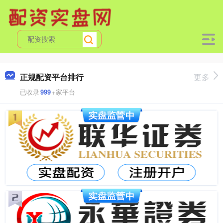
正规配资平台排行
更多
已收录
999
+家平台