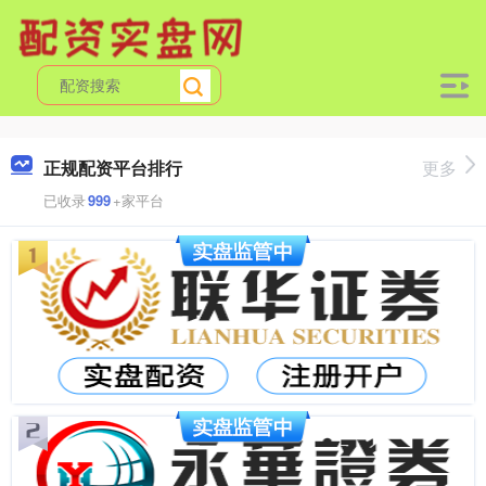
正规配资平台排行
更多
已收录
999
+家平台