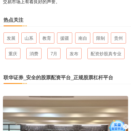
交易市场上有着良好的声誉。
热点关注
发展
山系
教育
援疆
南自
限制
贵州
重庆
消费
7月
发布
配资炒股真专业
联华证券_安全的股票配资平台_正规股票杠杆平台