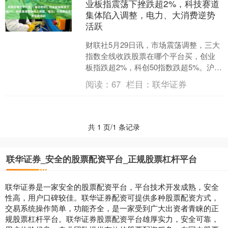
业板指震荡下挫跌超2%，科技赛道
集体陷入调整，电力、大消费逆势
活跃
财联社5月29日讯，市场震荡调整，三大
指数全线收跌股票在哪个平台买，创业
板指跌超2%，科创50指数跌超5%。沪深
两市成交额3.32万亿，较上个交易日放量
阅读：
67
栏目：
联华证券
3509....
共 1 页/1 条记录
联华证券_安全的股票配资平台_正规股票杠杆平台
联华证券是一家安全的股票配资平台，平台技术开发成熟，安全
性高，用户口碑较佳。联华证券配资可提供多种股票配资方式，
交易系统操作简单，功能齐全，是一家受到广大出资者青睐的正
规股票杠杆平台。联华证券股票配资平台雄厚实力，安全可靠，