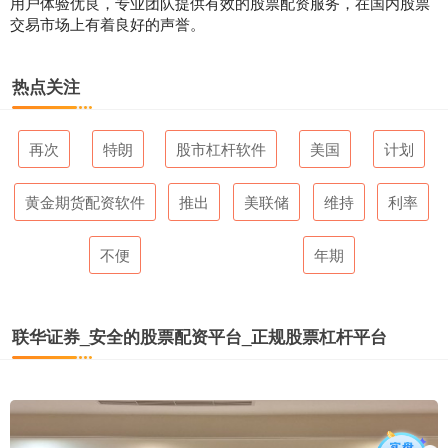
用户体验优良，专业团队提供有效的股票配资服务，在国内股票
交易市场上有着良好的声誉。
热点关注
再次
特朗
股市杠杆软件
美国
计划
黄金期货配资软件
推出
美联储
维持
利率
不便
年期
联华证券_安全的股票配资平台_正规股票杠杆平台