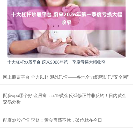
十大杠杆炒股平台 蔚来2026年第一季度亏损大幅收窄
网上股票平台 全力以赴 迎战汛情——各地全力织密防汛“安全网”
配资app哪个好 金晟富：5.19黄金反弹修正并非反转！日内黄金
交易分析
配资炒股行情 李财：黄金震荡不休，破位就在今日