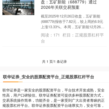
盘：五矿新能（688779）通过
2026年关联交易预案
截至2025年12月26日收盘，五矿新能
(688779)报收于7.82元，较上周的6.9元
上涨13.33%。本周，五矿新能12月26日
盘中最高价报7.94元。1....
阅读：
171
栏目：
正规股票杠杆平
台
共 1 页/1 条记录
联华证券_安全的股票配资平台_正规股票杠杆平台
联华证券是一家安全的股票配资平台，平台技术开发成熟，安全
性高，用户口碑较佳。联华证券配资可提供多种股票配资方式，
交易系统操作简单，功能齐全，是一家受到广大出资者青睐的正
规股票杠杆平台。联华证券股票配资平台雄厚实力，安全可靠，