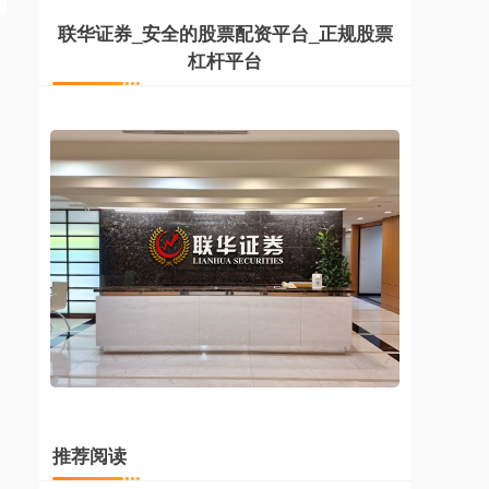
联华证券_安全的股票配资平台_正规股票
杠杆平台
推荐阅读