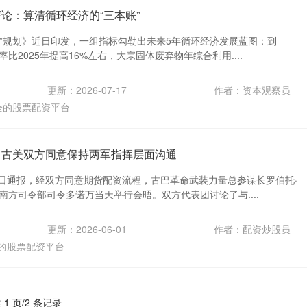
论：算清循环经济的“三本账”
五”规划》近日印发，一组指标勾勒出未来5年循环经济发展蓝图：到
率比2025年提高16%左右，大宗固体废弃物年综合利用....
更新：2026-07-17
作者：资本观察员
全的股票配资平台
：古美双方同意保持两军指挥层面沟通
9日通报，经双方同意期货配资流程，古巴革命武装力量总参谋长罗伯托·
南方司令部司令多诺万当天举行会晤。双方代表团讨论了与....
更新：2026-06-01
作者：配资炒股员
的股票配资平台
 1 页/2 条记录