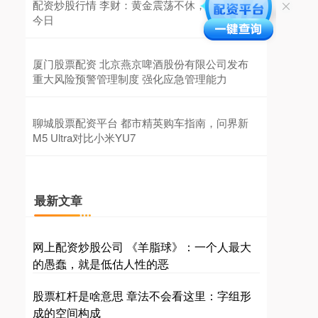
配资炒股行情 李财：黄金震荡不休，破位就在
今日
厦门股票配资 北京燕京啤酒股份有限公司发布
重大风险预警管理制度 强化应急管理能力
聊城股票配资平台 都市精英购车指南，问界新
M5 Ultra对比小米YU7
最新文章
网上配资炒股公司 《羊脂球》：一个人最大
的愚蠢，就是低估人性的恶
股票杠杆是啥意思 章法不会看这里：字组形
成的空间构成